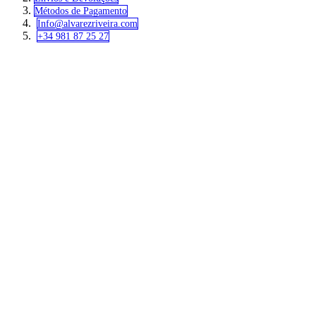
Métodos de Pagamento
Info@alvar​​ezriveira.com
+34 981 87 25 27