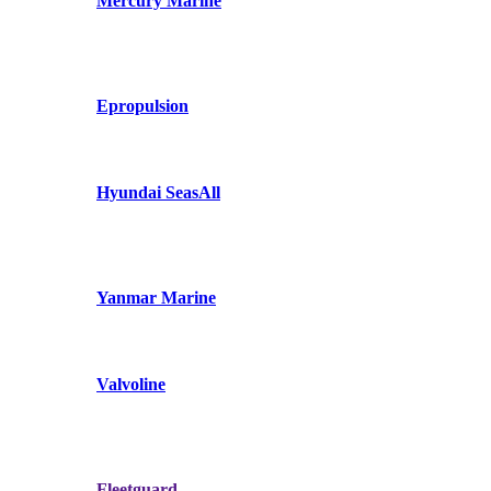
Mercury Marine
Epropulsion
Hyundai SeasAll
Yanmar Marine
Valvoline
Fleetguard