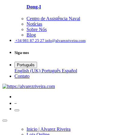
Dong-I
Centro de Assistência Naval
Notícias
Sobre Nós
Blog
͏
+34 981 87 25 27
info@alvarezriveira.com
Siga-nos
Português
English (UK)
Português
Español
Contato
0
Inicio | Alvarez Riveira
Loja Online