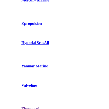
Mercury Marine
Epropulsion
Hyundai SeasAll
Yanmar Marine
Valvoline
Fleetguard