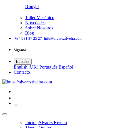
Dong-I
Taller Mecánico
Novedades
Sobre Nosotros
Blog
͏
+34 981 87 25 27
info@alvarezriveira.com
Síganos
Español
English (UK)
Português
Español
​Contacto
0
Inicio | Alvarez Riveira
Tienda Online