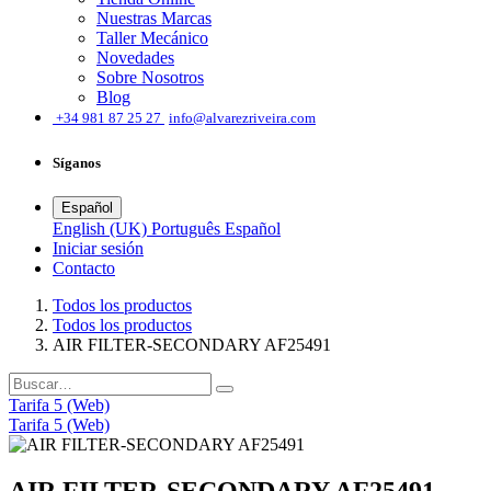
Nuestras Marcas
Taller Mecánico
Novedades
Sobre Nosotros
Blog
͏
+34 981 87 25 27
info@alvarezriveira.com
Síganos
Español
English (UK)
Português
Español
Iniciar sesión
​Contacto
Todos los productos
Todos los productos
AIR FILTER-SECONDARY AF25491
Tarifa 5 (Web)
Tarifa 5 (Web)
AIR FILTER-SECONDARY AF25491