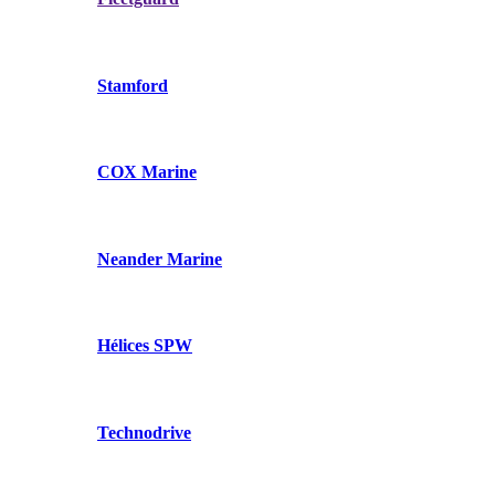
Stamford
COX Marine
Neander Marine
Hélices SPW
Technodrive