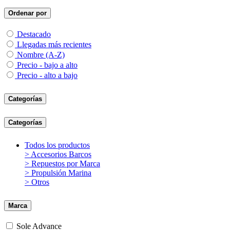
Ordenar por
Destacado
Llegadas más recientes
Nombre (A-Z)
Precio - bajo a alto
Precio - alto a bajo
Categorías
Categorías
Todos los productos
> Accesorios Barcos
> Repuestos por Marca
> Propulsión Marina
> Otros
Marca
Sole Advance