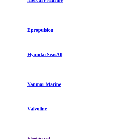
Mercury Marine
Epropulsion
Hyundai SeasAll
Yanmar Marine
Valvoline
Fleetguard