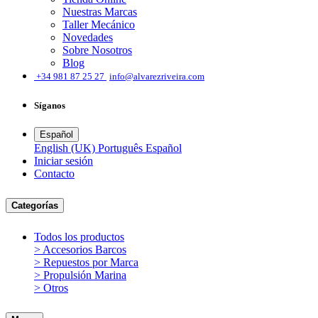
Nuestras Marcas
Taller Mecánico
Novedades
Sobre Nosotros
Blog
͏
+34 981 87 25 27
info@alvarezriveira.com
Síganos
Español
English (UK)
Português
Español
Iniciar sesión
​Contacto
Categorías
Todos los productos
> Accesorios Barcos
> Repuestos por Marca
> Propulsión Marina
> Otros