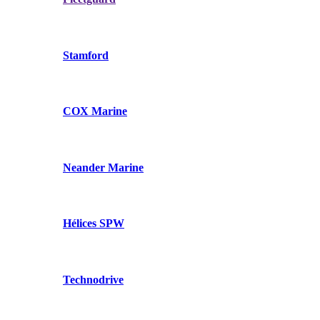
Stamford
COX Marine
Neander Marine
Hélices SPW
Technodrive