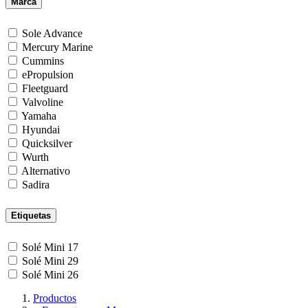
Marca
Sole Advance
Mercury Marine
Cummins
ePropulsion
Fleetguard
Valvoline
Yamaha
Hyundai
Quicksilver
Wurth
Alternativo
Sadira
Etiquetas
Solé Mini 17
Solé Mini 29
Solé Mini 26
Productos