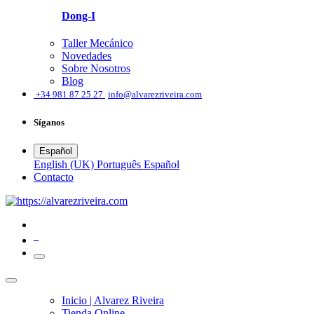
Dong-I
Taller Mecánico
Novedades
Sobre Nosotros
Blog
͏
+34 981 87 25 27
info@alvarezriveira.com
Síganos
Español
English (UK)
Português
Español
​Contacto
0
Inicio | Alvarez Riveira
Tienda Online