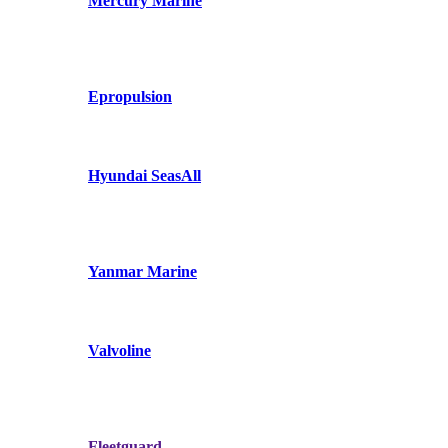
Mercury Marine
Epropulsion
Hyundai SeasAll
Yanmar Marine
Valvoline
Fleetguard