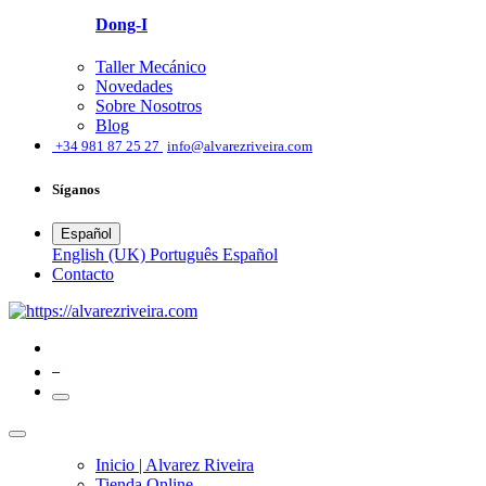
Dong-I
Taller Mecánico
Novedades
Sobre Nosotros
Blog
͏
+34 981 87 25 27
info@alvarezriveira.com
Síganos
Español
English (UK)
Português
Español
​Contacto
0
Inicio | Alvarez Riveira
Tienda Online