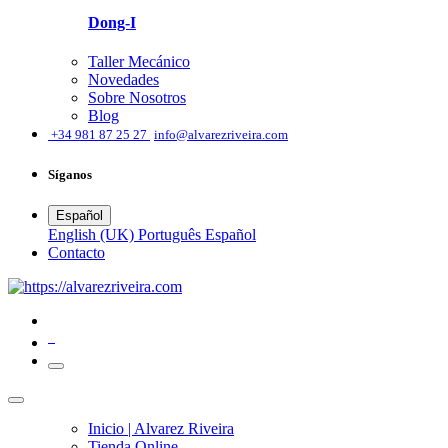
Dong-I
Taller Mecánico
Novedades
Sobre Nosotros
Blog
͏
+34 981 87 25 27
info@alvarezriveira.com
Síganos
Español
English (UK)
Português
Español
​Contacto
0
Inicio | Alvarez Riveira
Tienda Online