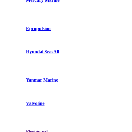
Mercury Marine
Epropulsion
Hyundai SeasAll
Yanmar Marine
Valvoline
Fleetguard