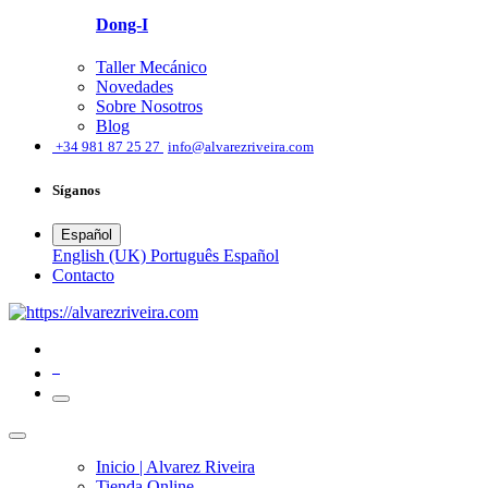
Dong-I
Taller Mecánico
Novedades
Sobre Nosotros
Blog
͏
+34 981 87 25 27
info@alvarezriveira.com
Síganos
Español
English (UK)
Português
Español
​Contacto
0
Inicio | Alvarez Riveira
Tienda Online