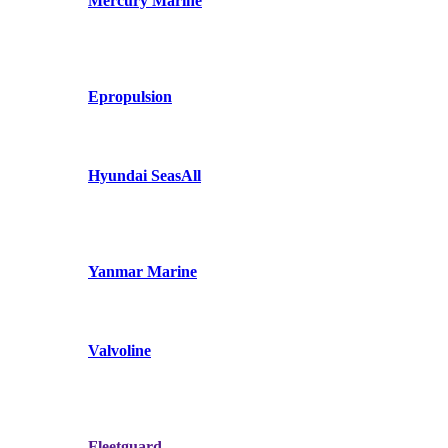
Mercury Marine
Epropulsion
Hyundai SeasAll
Yanmar Marine
Valvoline
Fleetguard