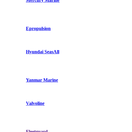
Mercury Marine
Epropulsion
Hyundai SeasAll
Yanmar Marine
Valvoline
Fleetguard