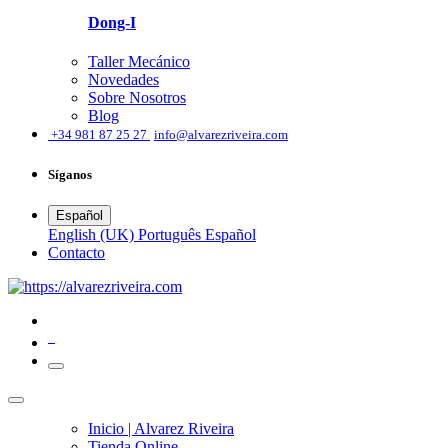
Dong-I
Taller Mecánico
Novedades
Sobre Nosotros
Blog
͏
+34 981 87 25 27
info@alvarezriveira.com
Síganos
Español
English (UK)
Português
Español
​Contacto
0
Inicio | Alvarez Riveira
Tienda Online