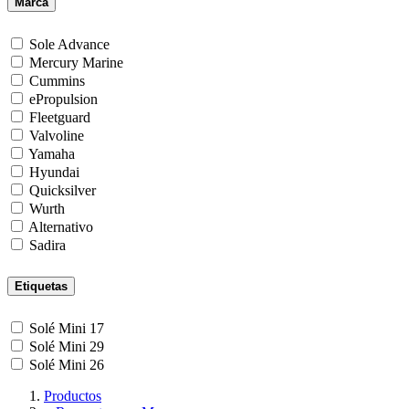
Marca
Sole Advance
Mercury Marine
Cummins
ePropulsion
Fleetguard
Valvoline
Yamaha
Hyundai
Quicksilver
Wurth
Alternativo
Sadira
Etiquetas
Solé Mini 17
Solé Mini 29
Solé Mini 26
Productos