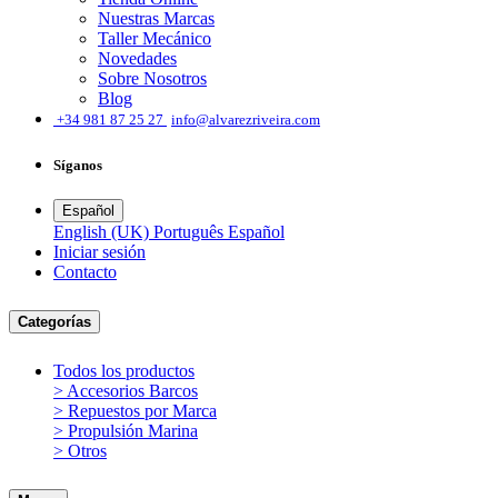
Nuestras Marcas
Taller Mecánico
Novedades
Sobre Nosotros
Blog
͏
+34 981 87 25 27
info@alvarezriveira.com
Síganos
Español
English (UK)
Português
Español
Iniciar sesión
​Contacto
Categorías
Todos los productos
> Accesorios Barcos
> Repuestos por Marca
> Propulsión Marina
> Otros