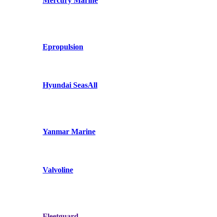
Mercury Marine
Epropulsion
Hyundai SeasAll
Yanmar Marine
Valvoline
Fleetguard