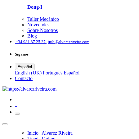
Dong-I
Taller Mecánico
Novedades
Sobre Nosotros
Blog
͏
+34 981 87 25 27
info@alvarezriveira.com
Síganos
Español
English (UK)
Português
Español
​Contacto
0
Inicio | Alvarez Riveira
Tienda Online