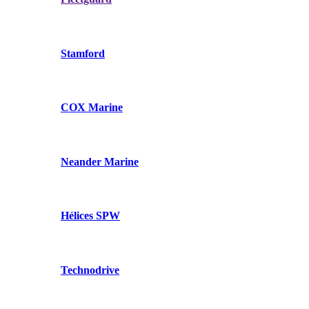
Stamford
COX Marine
Neander Marine
Hélices SPW
Technodrive