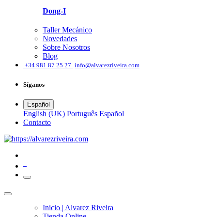
Dong-I
Taller Mecánico
Novedades
Sobre Nosotros
Blog
͏
+34 981 87 25 27
info@alvarezriveira.com
Síganos
Español
English (UK)
Português
Español
​Contacto
0
Inicio | Alvarez Riveira
Tienda Online