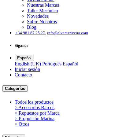
Nuestras Marcas
Taller Mecánico
Novedades
Sobre Nosotros
Blog
͏
+34 981 87 25 27
info@alvarezriveira.com
Síganos
Español
English (UK)
Português
Español
Iniciar sesión
​Contacto
Categorías
Todos los productos
> Accesorios Barcos
> Repuestos por Marca
> Propulsión Marina
> Otros