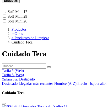
Etiquetas
Solé Mini 17
Solé Mini 29
Solé Mini 26
Productos
> Otros
> Productos de Limpieza
Cuidado Teca
Cuidado Teca
Tarifa 5 (Web)
Tarifa 5 (Web)
Destacado
Ordenar por:
Destacado
Llegadas más recientes
Nombre (A-Z)
Precio - bajo a alto
Cuidado Teca