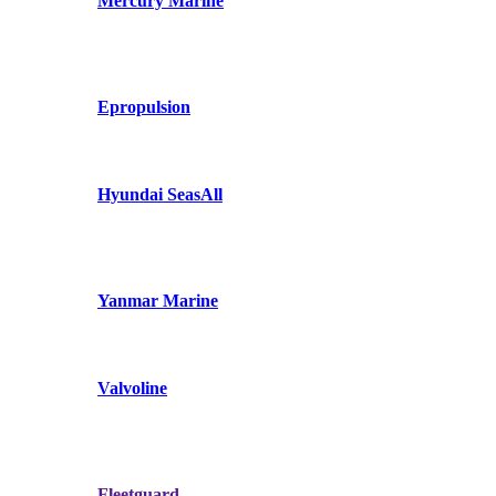
Mercury Marine
Epropulsion
Hyundai SeasAll
Yanmar Marine
Valvoline
Fleetguard