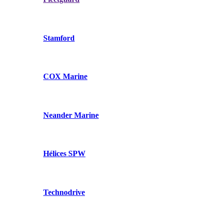
Stamford
COX Marine
Neander Marine
Hélices SPW
Technodrive