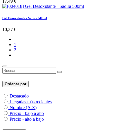
17,49
€
Gel Desoxidante - Sadira 500ml
10,27
€
1
2
Ordenar por
Destacado
Llegadas más recientes
Nombre (A-Z)
Precio - bajo a alto
Precio - alto a bajo