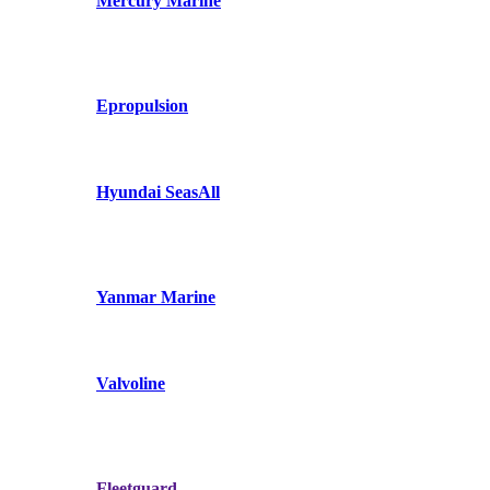
Mercury Marine
Epropulsion
Hyundai SeasAll
Yanmar Marine
Valvoline
Fleetguard