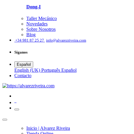
Dong-I
Taller Mecánico
Novedades
Sobre Nosotros
Blog
͏
+34 981 87 25 27
info@alvarezriveira.com
Síganos
Español
English (UK)
Português
Español
​Contacto
0
Inicio | Alvarez Riveira
Tienda Online