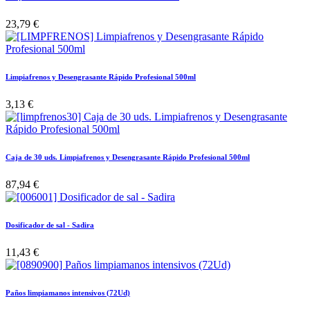
23,79
€
Limpiafrenos y Desengrasante Rápido Profesional 500ml
3,13
€
Caja de 30 uds. Limpiafrenos y Desengrasante Rápido Profesional 500ml
87,94
€
Dosificador de sal - Sadira
11,43
€
Paños limpiamanos intensivos (72Ud)