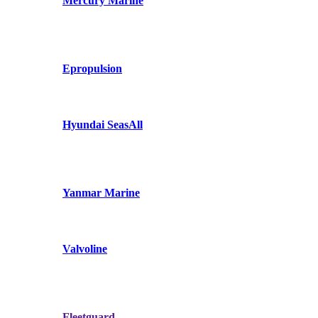
Mercury Marine
Epropulsion
Hyundai SeasAll
Yanmar Marine
Valvoline
Fleetguard