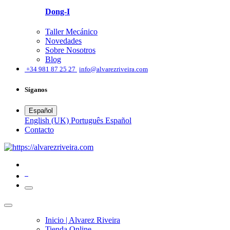
Dong-I
Taller Mecánico
Novedades
Sobre Nosotros
Blog
͏
+34 981 87 25 27
info@alvarezriveira.com
Síganos
Español
English (UK)
Português
Español
​Contacto
0
Inicio | Alvarez Riveira
Tienda Online