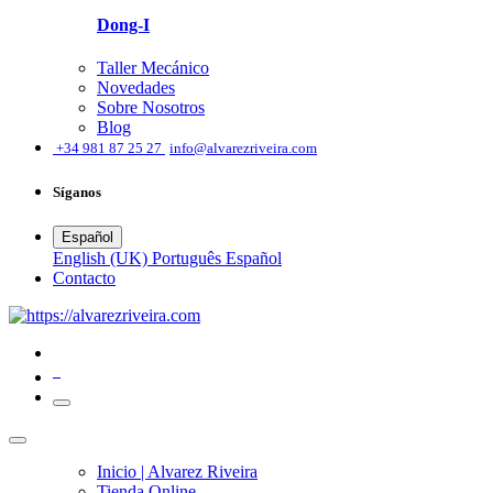
Dong-I
Taller Mecánico
Novedades
Sobre Nosotros
Blog
͏
+34 981 87 25 27
info@alvarezriveira.com
Síganos
Español
English (UK)
Português
Español
​Contacto
0
Inicio | Alvarez Riveira
Tienda Online