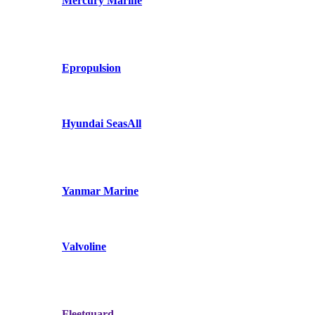
Mercury Marine
Epropulsion
Hyundai SeasAll
Yanmar Marine
Valvoline
Fleetguard