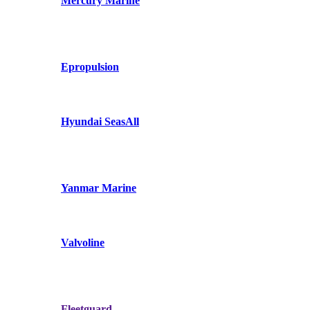
Mercury Marine
Epropulsion
Hyundai SeasAll
Yanmar Marine
Valvoline
Fleetguard