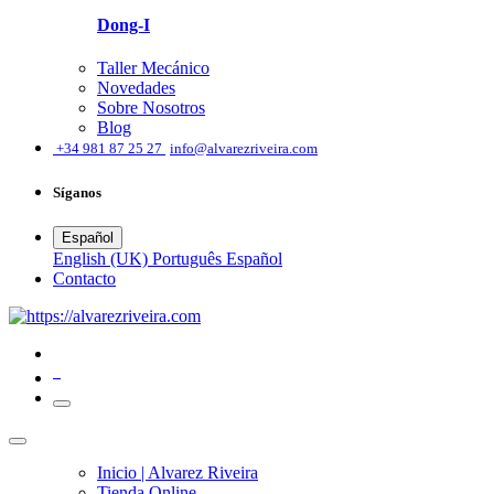
Dong-I
Taller Mecánico
Novedades
Sobre Nosotros
Blog
͏
+34 981 87 25 27
info@alvarezriveira.com
Síganos
Español
English (UK)
Português
Español
​Contacto
0
Inicio | Alvarez Riveira
Tienda Online