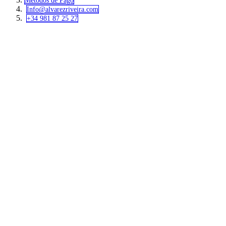
Métodos de Pago
Info@alvar​​ezriveira.com
+34 981 87 25 27