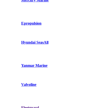
Mercury Marine
Epropulsion
Hyundai SeasAll
Yanmar Marine
Valvoline
Fleetguard