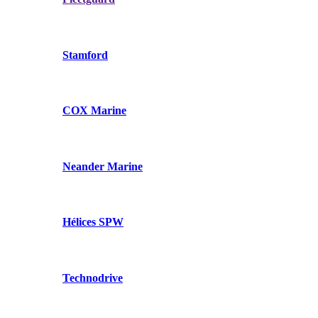
Stamford
COX Marine
Neander Marine
Hélices SPW
Technodrive