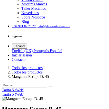
Nuestras Marcas
Taller Mecánico
Novedades
Sobre Nosotros
Blog
͏
+34 981 87 25 27
info@alvarezriveira.com
Síganos
Español
English (UK)
Português
Español
Iniciar sesión
​Contacto
Todos los productos
Todos los productos
Manguera Escape D. 45
Tarifa 5 (Web)
Tarifa 5 (Web)
Manguera Escape D. 45