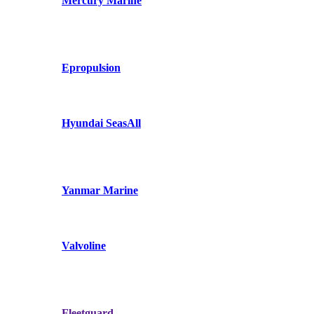
Mercury Marine
Epropulsion
Hyundai SeasAll
Yanmar Marine
Valvoline
Fleetguard