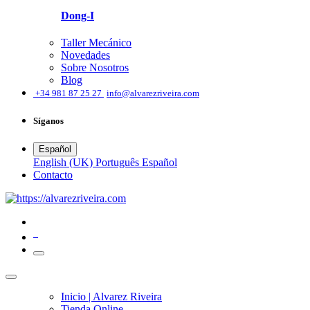
Dong-I
Taller Mecánico
Novedades
Sobre Nosotros
Blog
͏
+34 981 87 25 27
info@alvarezriveira.com
Síganos
Español
English (UK)
Português
Español
​Contacto
0
Inicio | Alvarez Riveira
Tienda Online