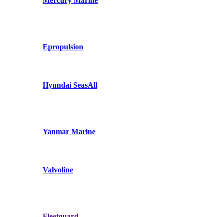
Mercury Marine
Epropulsion
Hyundai SeasAll
Yanmar Marine
Valvoline
Fleetguard