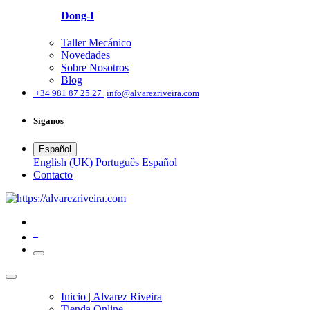
Dong-I
Taller Mecánico
Novedades
Sobre Nosotros
Blog
͏
+34 981 87 25 27
info@alvarezriveira.com
Síganos
Español
English (UK)
Português
Español
​Contacto
0
Inicio | Alvarez Riveira
Tienda Online