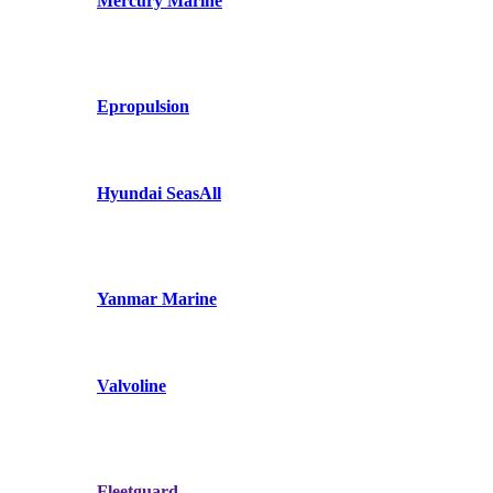
Mercury Marine
Epropulsion
Hyundai SeasAll
Yanmar Marine
Valvoline
Fleetguard