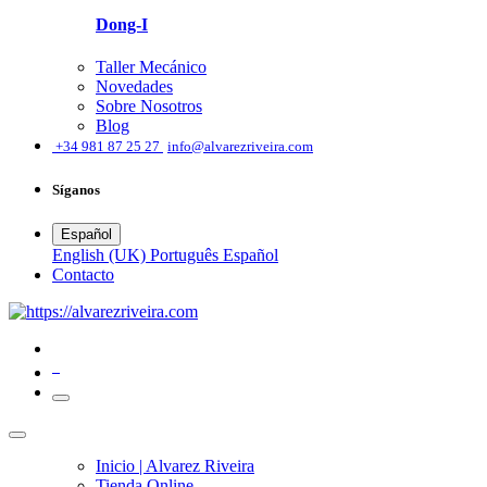
Dong-I
Taller Mecánico
Novedades
Sobre Nosotros
Blog
͏
+34 981 87 25 27
info@alvarezriveira.com
Síganos
Español
English (UK)
Português
Español
​Contacto
0
Inicio | Alvarez Riveira
Tienda Online