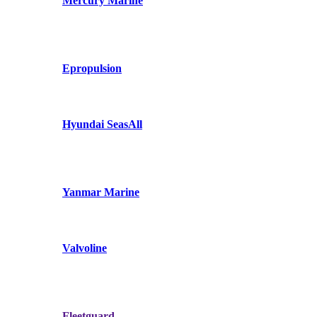
Mercury Marine
Epropulsion
Hyundai SeasAll
Yanmar Marine
Valvoline
Fleetguard