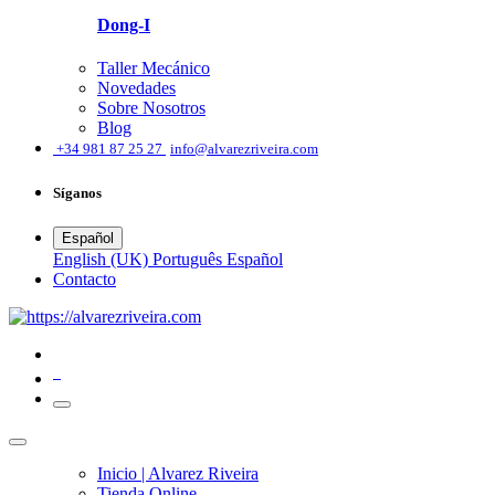
Dong-I
Taller Mecánico
Novedades
Sobre Nosotros
Blog
͏
+34 981 87 25 27
info@alvarezriveira.com
Síganos
Español
English (UK)
Português
Español
​Contacto
0
Inicio | Alvarez Riveira
Tienda Online