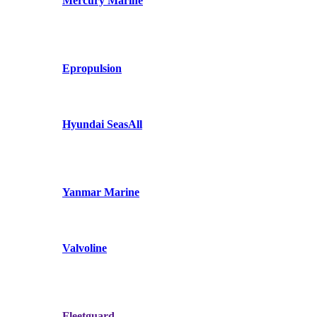
Mercury Marine
Epropulsion
Hyundai SeasAll
Yanmar Marine
Valvoline
Fleetguard