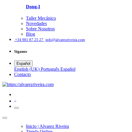
Dong-I
Taller Mecánico
Novedades
Sobre Nosotros
Blog
͏
+34 981 87 25 27
info@alvarezriveira.com
Síganos
Español
English (UK)
Português
Español
​Contacto
0
Inicio | Alvarez Riveira
Tienda Online