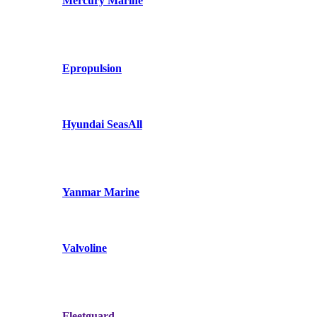
Mercury Marine
Epropulsion
Hyundai SeasAll
Yanmar Marine
Valvoline
Fleetguard