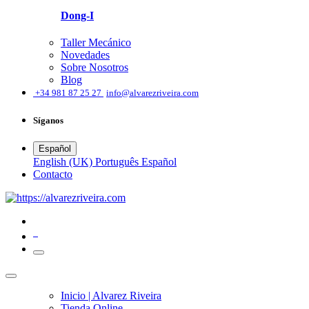
Dong-I
Taller Mecánico
Novedades
Sobre Nosotros
Blog
͏
+34 981 87 25 27
info@alvarezriveira.com
Síganos
Español
English (UK)
Português
Español
​Contacto
0
Inicio | Alvarez Riveira
Tienda Online