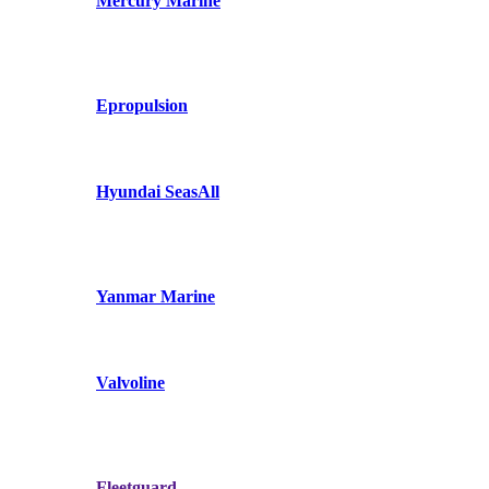
Mercury Marine
Epropulsion
Hyundai SeasAll
Yanmar Marine
Valvoline
Fleetguard