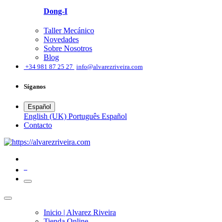
Dong-I
Taller Mecánico
Novedades
Sobre Nosotros
Blog
͏
+34 981 87 25 27
info@alvarezriveira.com
Síganos
Español
English (UK)
Português
Español
​Contacto
0
Inicio | Alvarez Riveira
Tienda Online