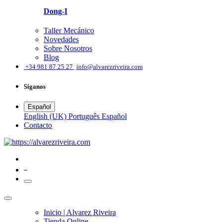
Dong-I
Taller Mecánico
Novedades
Sobre Nosotros
Blog
͏
+34 981 87 25 27
info@alvarezriveira.com
Síganos
Español
English (UK)
Português
Español
​Contacto
0
Inicio | Alvarez Riveira
Tienda Online