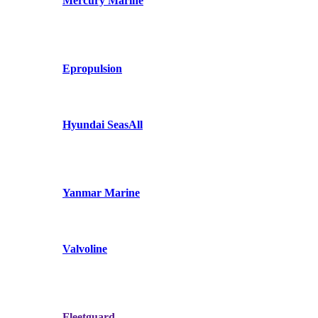
Mercury Marine
Epropulsion
Hyundai SeasAll
Yanmar Marine
Valvoline
Fleetguard