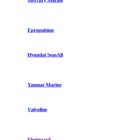
Mercury Marine
Epropulsion
Hyundai SeasAll
Yanmar Marine
Valvoline
Fleetguard