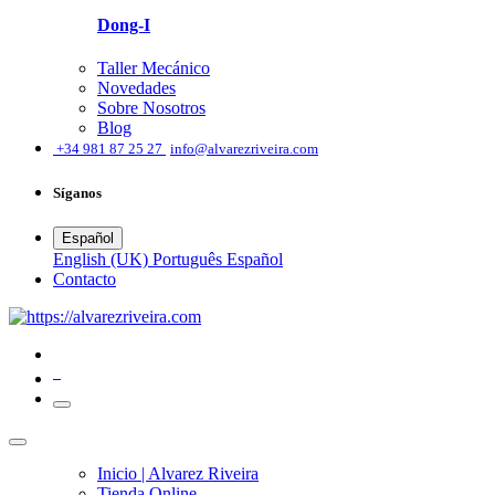
Dong-I
Taller Mecánico
Novedades
Sobre Nosotros
Blog
͏
+34 981 87 25 27
info@alvarezriveira.com
Síganos
Español
English (UK)
Português
Español
​Contacto
0
Inicio | Alvarez Riveira
Tienda Online