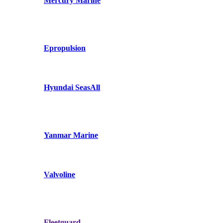
Mercury Marine
Epropulsion
Hyundai SeasAll
Yanmar Marine
Valvoline
Fleetguard