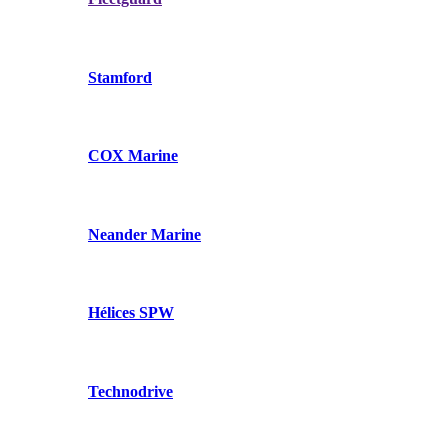
Stamford
COX Marine
Neander Marine
Hélices SPW
Technodrive