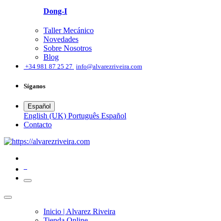
Dong-I
Taller Mecánico
Novedades
Sobre Nosotros
Blog
͏
+34 981 87 25 27
info@alvarezriveira.com
Síganos
Español
English (UK)
Português
Español
​Contacto
0
Inicio | Alvarez Riveira
Tienda Online