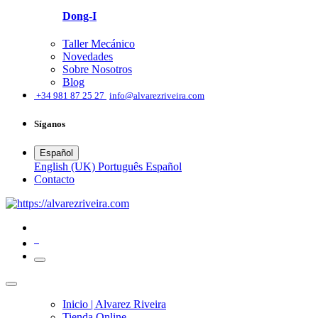
Dong-I
Taller Mecánico
Novedades
Sobre Nosotros
Blog
͏
+34 981 87 25 27
info@alvarezriveira.com
Síganos
Español
English (UK)
Português
Español
​Contacto
0
Inicio | Alvarez Riveira
Tienda Online