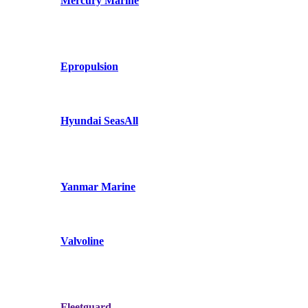
Mercury Marine
Epropulsion
Hyundai SeasAll
Yanmar Marine
Valvoline
Fleetguard