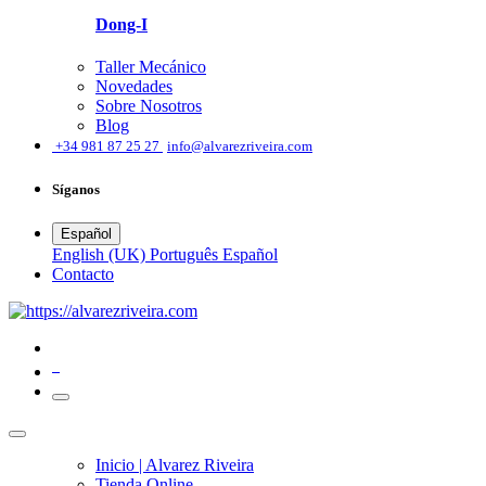
Dong-I
Taller Mecánico
Novedades
Sobre Nosotros
Blog
͏
+34 981 87 25 27
info@alvarezriveira.com
Síganos
Español
English (UK)
Português
Español
​Contacto
0
Inicio | Alvarez Riveira
Tienda Online