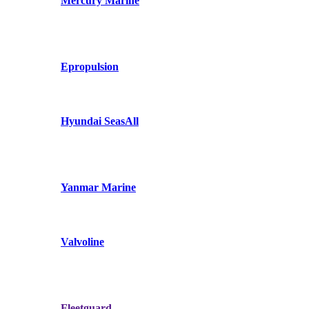
Mercury Marine
Epropulsion
Hyundai SeasAll
Yanmar Marine
Valvoline
Fleetguard