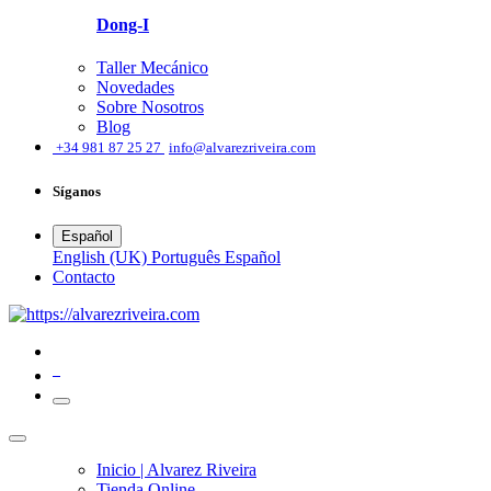
Dong-I
Taller Mecánico
Novedades
Sobre Nosotros
Blog
͏
+34 981 87 25 27
info@alvarezriveira.com
Síganos
Español
English (UK)
Português
Español
​Contacto
0
Inicio | Alvarez Riveira
Tienda Online