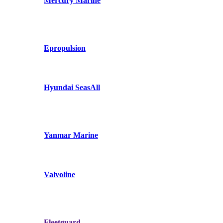
Mercury Marine
Epropulsion
Hyundai SeasAll
Yanmar Marine
Valvoline
Fleetguard