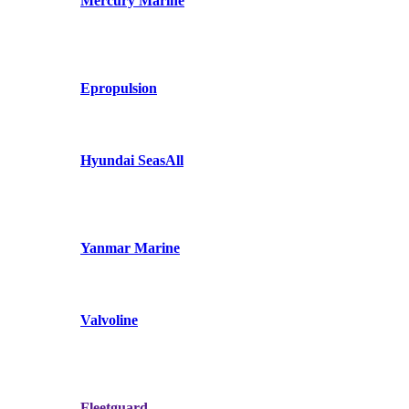
Mercury Marine
Epropulsion
Hyundai SeasAll
Yanmar Marine
Valvoline
Fleetguard