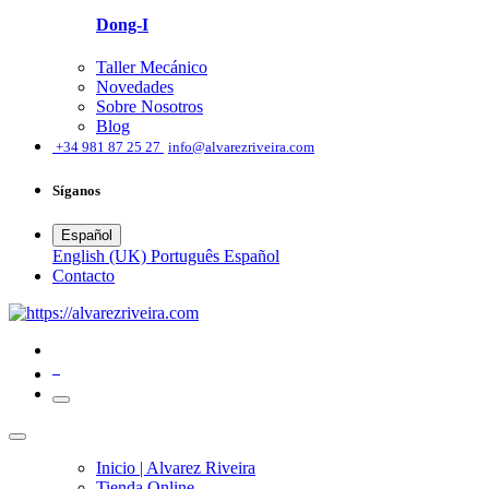
Dong-I
Taller Mecánico
Novedades
Sobre Nosotros
Blog
͏
+34 981 87 25 27
info@alvarezriveira.com
Síganos
Español
English (UK)
Português
Español
​Contacto
0
Inicio | Alvarez Riveira
Tienda Online