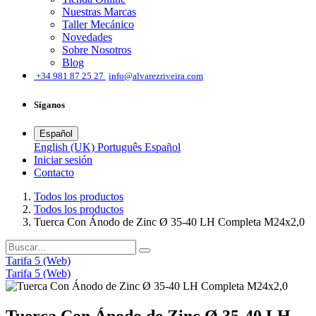
Nuestras Marcas
Taller Mecánico
Novedades
Sobre Nosotros
Blog
͏
+34 981 87 25 27
info@alvarezriveira.com
Síganos
Español
English (UK)
Português
Español
Iniciar sesión
​Contacto
Todos los productos
Todos los productos
Tuerca Con Ánodo de Zinc Ø 35-40 LH Completa M24x2,0
Tarifa 5 (Web)
Tarifa 5 (Web)
Tuerca Con Ánodo de Zinc Ø 35-40 LH