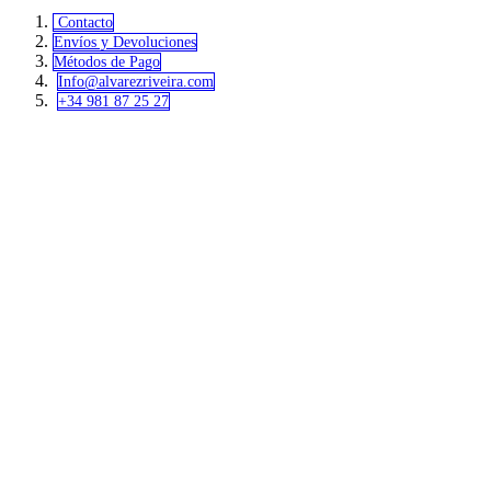
Contacto
Envíos y Devoluciones
Métodos de Pago
Info@alvar​​ezriveira.com
+34 981 87 25 27