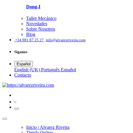
Dong-I
Taller Mecánico
Novedades
Sobre Nosotros
Blog
͏
+34 981 87 25 27
info@alvarezriveira.com
Síganos
Español
English (UK)
Português
Español
​Contacto
0
Inicio | Alvarez Riveira
Tienda Online