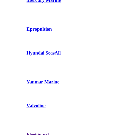
Mercury Marine
Epropulsion
Hyundai SeasAll
Yanmar Marine
Valvoline
Fleetguard