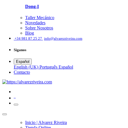
Dong-I
Taller Mecánico
Novedades
Sobre Nosotros
Blog
͏
+34 981 87 25 27
info@alvarezriveira.com
Síganos
Español
English (UK)
Português
Español
​Contacto
0
Inicio | Alvarez Riveira
Tienda Online