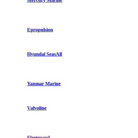
Mercury Marine
Epropulsion
Hyundai SeasAll
Yanmar Marine
Valvoline
Fleetguard