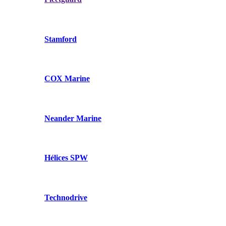
Stamford
COX Marine
Neander Marine
Hélices SPW
Technodrive