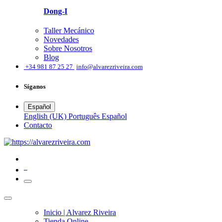
Dong-I
Taller Mecánico
Novedades
Sobre Nosotros
Blog
͏
+34 981 87 25 27
info@alvarezriveira.com
Síganos
Español
English (UK)
Português
Español
​Contacto
0
Inicio | Alvarez Riveira
Tienda Online