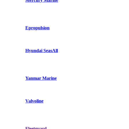
Mercury Marine
Epropulsion
Hyundai SeasAll
Yanmar Marine
Valvoline
Fleetguard