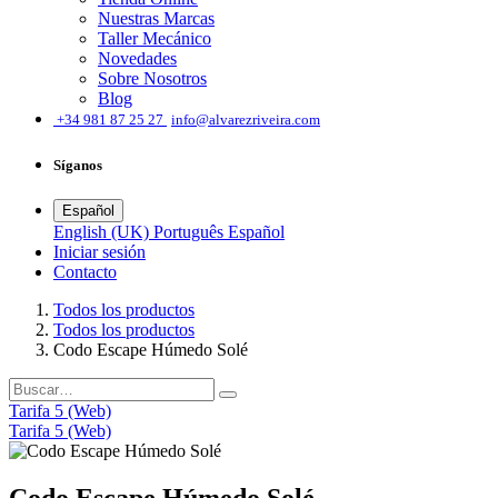
Nuestras Marcas
Taller Mecánico
Novedades
Sobre Nosotros
Blog
͏
+34 981 87 25 27
info@alvarezriveira.com
Síganos
Español
English (UK)
Português
Español
Iniciar sesión
​Contacto
Todos los productos
Todos los productos
Codo Escape Húmedo Solé
Tarifa 5 (Web)
Tarifa 5 (Web)
Codo Escape Húmedo Solé