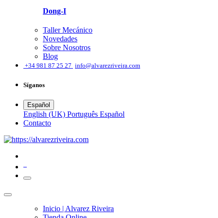
Dong-I
Taller Mecánico
Novedades
Sobre Nosotros
Blog
͏
+34 981 87 25 27
info@alvarezriveira.com
Síganos
Español
English (UK)
Português
Español
​Contacto
0
Inicio | Alvarez Riveira
Tienda Online