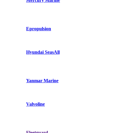
Mercury Marine
Epropulsion
Hyundai SeasAll
Yanmar Marine
Valvoline
Fleetguard