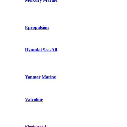
Mercury Marine
Epropulsion
Hyundai SeasAll
Yanmar Marine
Valvoline
Fleetguard