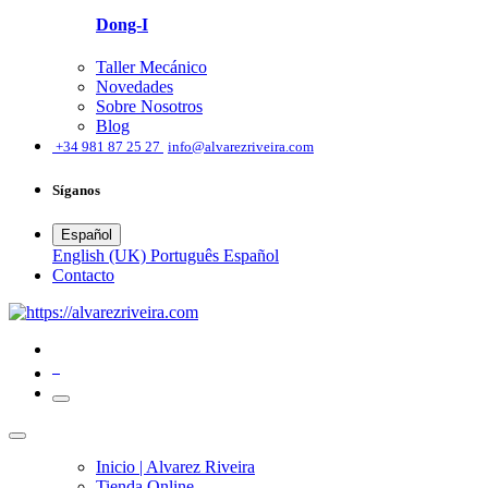
Dong-I
Taller Mecánico
Novedades
Sobre Nosotros
Blog
͏
+34 981 87 25 27
info@alvarezriveira.com
Síganos
Español
English (UK)
Português
Español
​Contacto
0
Inicio | Alvarez Riveira
Tienda Online