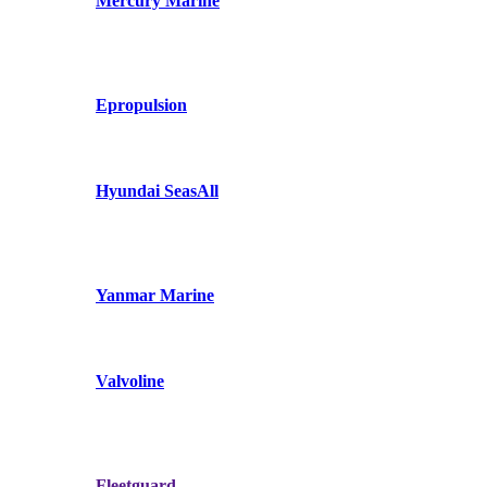
Mercury Marine
Epropulsion
Hyundai SeasAll
Yanmar Marine
Valvoline
Fleetguard