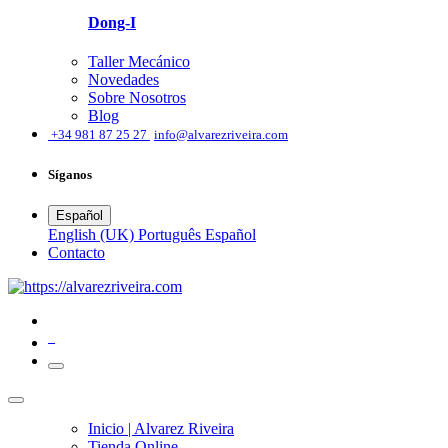
Dong-I
Taller Mecánico
Novedades
Sobre Nosotros
Blog
͏
+34 981 87 25 27
info@alvarezriveira.com
Síganos
Español
English (UK)
Português
Español
​Contacto
0
Inicio | Alvarez Riveira
Tienda Online