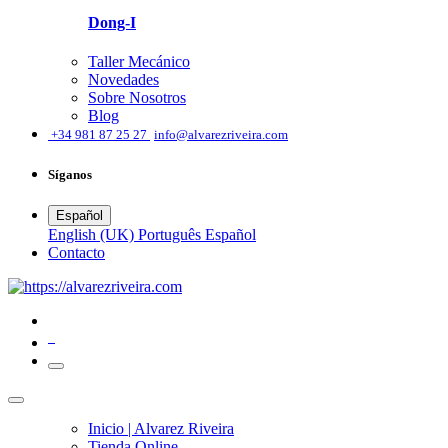
Dong-I
Taller Mecánico
Novedades
Sobre Nosotros
Blog
͏
+34 981 87 25 27
info@alvarezriveira.com
Síganos
Español
English (UK)
Português
Español
​Contacto
0
Inicio | Alvarez Riveira
Tienda Online