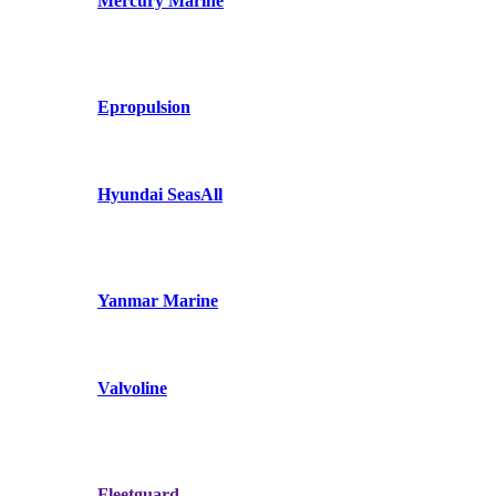
Mercury Marine
Epropulsion
Hyundai SeasAll
Yanmar Marine
Valvoline
Fleetguard