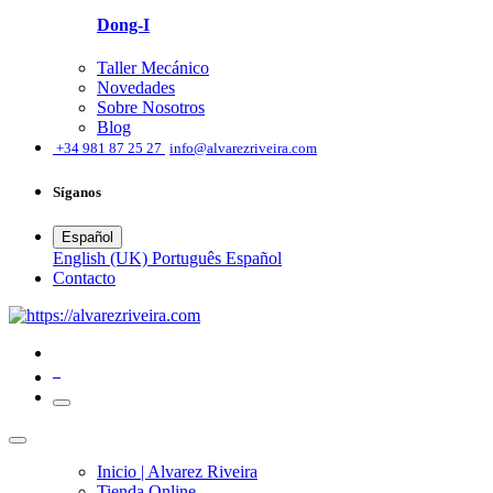
Dong-I
Taller Mecánico
Novedades
Sobre Nosotros
Blog
͏
+34 981 87 25 27
info@alvarezriveira.com
Síganos
Español
English (UK)
Português
Español
​Contacto
0
Inicio | Alvarez Riveira
Tienda Online