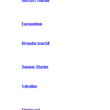
Mercury Marine
Epropulsion
Hyundai SeasAll
Yanmar Marine
Valvoline
Fleetguard