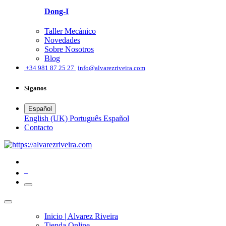
Dong-I
Taller Mecánico
Novedades
Sobre Nosotros
Blog
͏
+34 981 87 25 27
info@alvarezriveira.com
Síganos
Español
English (UK)
Português
Español
​Contacto
0
Inicio | Alvarez Riveira
Tienda Online