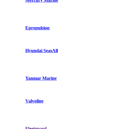
Mercury Marine
Epropulsion
Hyundai SeasAll
Yanmar Marine
Valvoline
Fleetguard