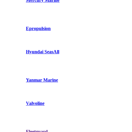
Mercury Marine
Epropulsion
Hyundai SeasAll
Yanmar Marine
Valvoline
Fleetguard