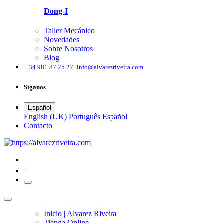
Dong-I
Taller Mecánico
Novedades
Sobre Nosotros
Blog
͏
+34 981 87 25 27
info@alvarezriveira.com
Síganos
Español
English (UK)
Português
Español
​Contacto
0
Inicio | Alvarez Riveira
Tienda Online