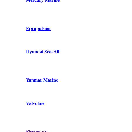
Mercury Marine
Epropulsion
Hyundai SeasAll
Yanmar Marine
Valvoline
Fleetguard