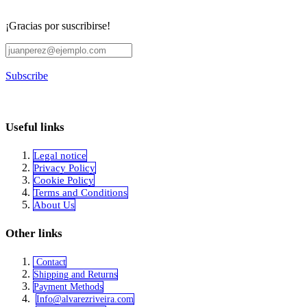
¡Gracias por suscribirse!
Subscribe
Useful links
Legal notice
Privacy Policy
Cookie Policy
Terms and Conditions
About Us
Other links
Contact
Shipping and Returns
Payment Methods
Info@alvar​​ezriveira.com