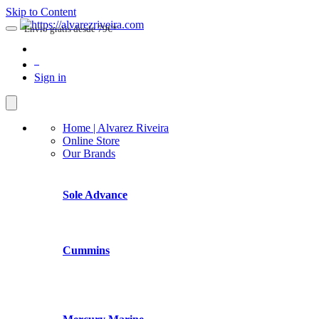
Skip to Content
Envio gratis desde 79€*
0
Sign in
Home | Alvarez Riveira
Online Store
Our Brands
Sole Advance
Cummins