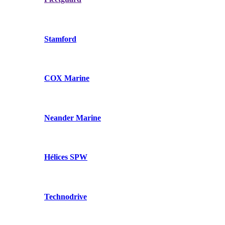
Stamford
COX Marine
Neander Marine
Hélices SPW
Technodrive