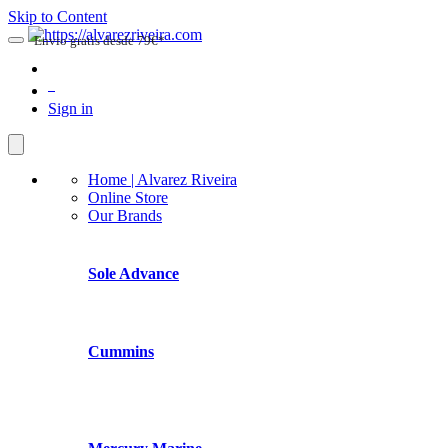
Skip to Content
Envio gratis desde 79€*
0
Sign in
Home | Alvarez Riveira
Online Store
Our Brands
Sole Advance
Cummins