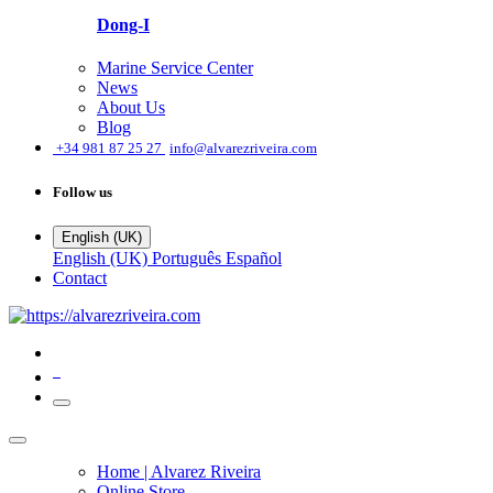
Dong-I
Marine Service Center
News
About Us
Blog
͏
+34 981 87 25 27
info@alvarezriveira.com
Follow us
English (UK)
English (UK)
Português
Español
Contact
0
Home | Alvarez Riveira
Online Store