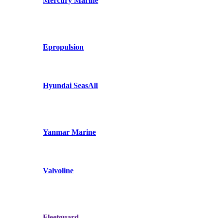
Mercury Marine
Epropulsion
Hyundai SeasAll
Yanmar Marine
Valvoline
Fleetguard