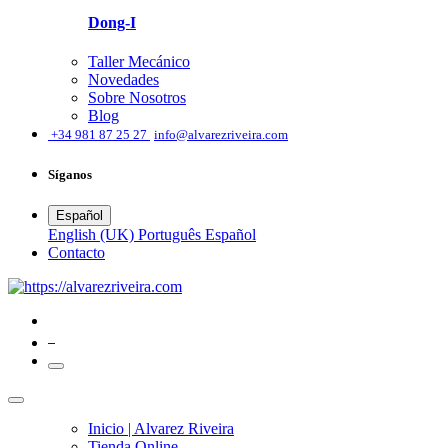
Dong-I
Taller Mecánico
Novedades
Sobre Nosotros
Blog
͏
+34 981 87 25 27
info@alvarezriveira.com
Síganos
Español
English (UK)
Português
Español
​Contacto
0
Inicio | Alvarez Riveira
Tienda Online