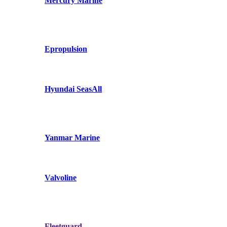
Mercury Marine
Epropulsion
Hyundai SeasAll
Yanmar Marine
Valvoline
Fleetguard