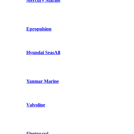
Mercury Marine
Epropulsion
Hyundai SeasAll
Yanmar Marine
Valvoline
Fleetguard