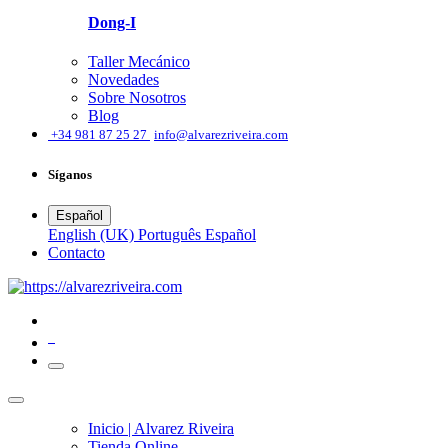
Dong-I
Taller Mecánico
Novedades
Sobre Nosotros
Blog
͏
+34 981 87 25 27
info@alvarezriveira.com
Síganos
Español
English (UK)
Português
Español
​Contacto
0
Inicio | Alvarez Riveira
Tienda Online